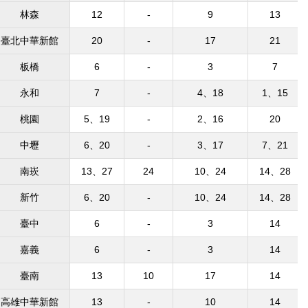
林森
12
-
9
13
臺北中華新館
20
-
17
21
板橋
6
-
3
7
永和
7
-
4、18
1、15
桃園
5、19
-
2、16
20
中壢
6、20
-
3、17
7、21
南崁
13、27
24
10、24
14、28
新竹
6、20
-
10、24
14、28
臺中
6
-
3
14
嘉義
6
-
3
14
臺南
13
10
17
14
高雄中華新館
13
-
10
14