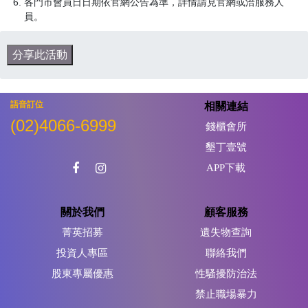
各門市會員日日期依官網公告為準，詳情請見官網或洽服務人
員。
分享此活動
語音訂位
相關連結
(02)4066-6999
錢櫃會所
墾丁壹號
APP下載
關於我們
顧客服務
菁英招募
遺失物查詢
投資人專區
聯絡我們
股東專屬優惠
性騷擾防治法
禁止職場暴力