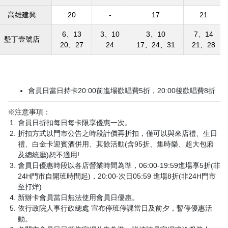
高雄建興
20
-
17
21
6、13
3、10
3、10
7、14
墾丁壹號店
20、27
24
17、24、31
21、28
會員日當日持卡20:00前進場歡唱費5折，20:00後歡唱費8折
※注意事項：
會員日折扣每日每卡限享優惠一次。
折扣方式以門市公告之時段計價再折扣，僅可以與來店禮、生日
禮、白金卡迎賓酒併用、其餘活動(含95折、集時樂、超大包廂
及總統廳)恕不適用!
會員日優惠時段以各店營業時間為準，06:00-19:59進場享5折(非
24H門市自開班時間起)，20:00-次日05:59 進場8折(非24H門市
至打烊)
新辦卡會員當日無法使用會員日優惠。
依行政院人事行政總處 宣布停班停課當日及前夕，暫停優惠活
動。