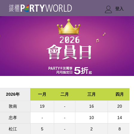
登入
2026年
一月
二月
三月
四月
敦南
19
-
16
20
忠孝
-
-
10
14
松江
5
-
2
8